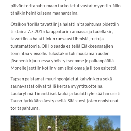
päivän toritapahtumaan tarkoitetut vastat myyntiin. Niin
tänäkin heinäkuisena maanantaina.
Otsikon 'torilla tavattiin ja halattiin' tapahtuma pidettiin
tiistaina 7.7.2015 kauppatorin rannassa ja todellakin,
tavattiin ja halattiinkin runsaasti ihmisiä, tuttuja
tuntemattomia. Oli ilo saada esitellä Eläkkeensaajien
toimintaa yleisölle. Tulostakin tuli muutaman uuden
jäsenen kirjautuessa yhdistykseemme jo paikanpäällä.
Monelle jaettiin kotiin viemisiksi omaa ja liiton esitettä.
Tapsan paistamat muurinpohjaletut kahvin kera sekä
saunavastat olivat tällä kertaa myyntituotteina.
Lauluryhmä Timanttiset lauloi ja laulatti yleisöä hanuristi
Tauno Jyrkkään säestyksellä. Sää suosi, joten onnistunut
toritapahtuma.