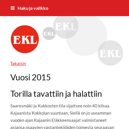
Siirry
Haku ja valikko
sivun
sisältöön
Kajaanin Eläkkeensaajat ry
Takaisin
Vuosi 2015
Torilla tavattiin ja halattiin
Saaresmäki ja Kukkosten tila sijaitsee noin 40 kilsaa
Kajaanista Kokkolan suuntaan. Siellä on jo useamman
vuoden ajan Kajaanin Eläkkeensaajat valmistaneet
asiansa osaavien vastantekijöiden toimesta seuraavan