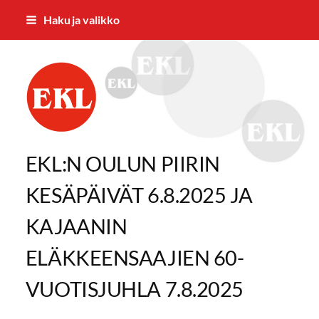
Siirry
Haku ja valikko
sivun
sisältöön
Kajaanin Eläkkeensaajat ry
EKL:N OULUN PIIRIN
KESÄPÄIVÄT 6.8.2025 JA
KAJAANIN
ELÄKKEENSAAJIEN 60-
VUOTISJUHLA 7.8.2025