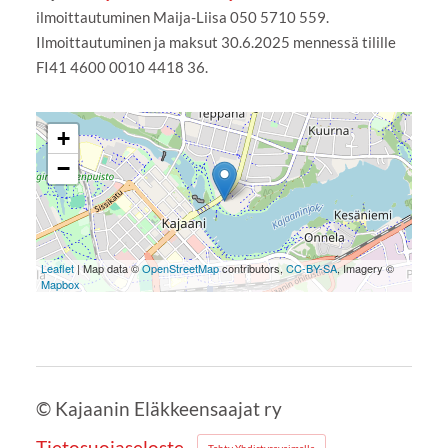
ilmoittautuminen Maija-Liisa 050 5710 559.
Ilmoittautuminen ja maksut 30.6.2025 mennessä tilille
FI41 4600 0010 4418 36.
+
−
Leaflet
| Map data ©
OpenStreetMap
contributors,
CC-BY-SA
, Imagery ©
Mapbox
©
Kajaanin Eläkkeensaajat ry
Tietosuojaseloste
Tehty Yhdistysavaimella