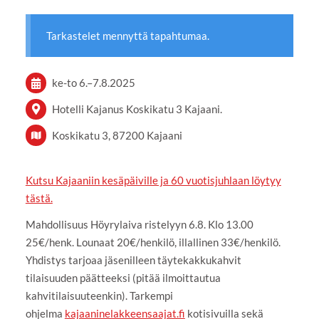
Tarkastelet mennyttä tapahtumaa.
ke-to
6.
–
7.8.2025
Hotelli Kajanus Koskikatu 3 Kajaani.
Koskikatu 3, 87200 Kajaani
Kutsu Kajaaniin kesäpäiville ja 60 vuotisjuhlaan löytyy
tästä.
Mahdollisuus Höyrylaiva ristelyyn 6.8. Klo 13.00
25€/henk. Lounaat 20€/henkilö, illallinen 33€/henkilö.
Yhdistys tarjoaa jäsenilleen täytekakkukahvit
tilaisuuden päätteeksi (pitää ilmoittautua
kahvitilaisuuteenkin). Tarkempi
ohjelma
kajaaninelakkeensaajat.fi
kotisivuilla sekä